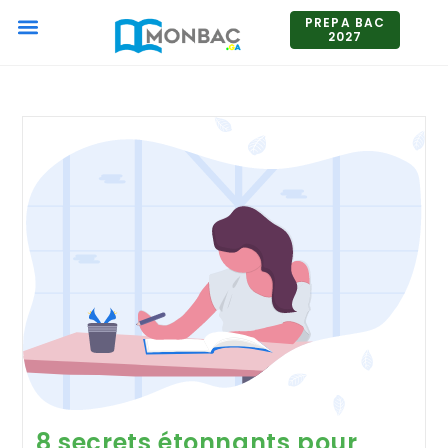
PREPA BAC
2027
8 secrets étonnants pour