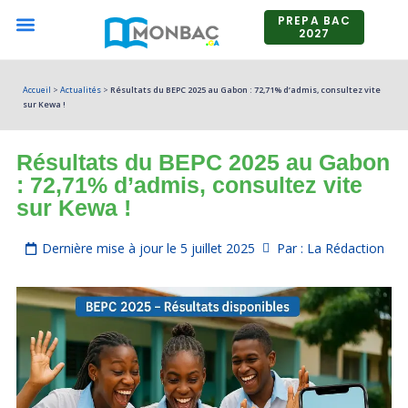
PREPA BAC
2027
ANNALES BAC
BOURSES D’ÉTUDES
ETUDIER À L’ÉTRANGER
QUI SOMMES NOUS?
Accueil
>
Actualités
>
Résultats du BEPC 2025 au Gabon : 72,71% d’admis, consultez vite
sur Kewa !
Résultats du BEPC 2025 au Gabon
: 72,71% d’admis, consultez vite
sur Kewa !
Dernière mise à jour le
5 juillet 2025
Par : La Rédaction