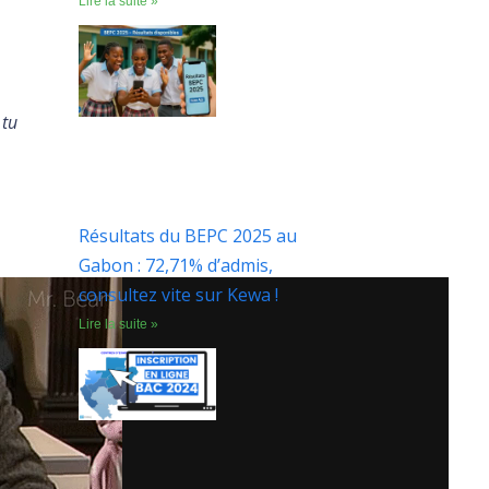
Lire la suite »
«
tu
Résultats du BEPC 2025 au
Gabon : 72,71% d’admis,
consultez vite sur Kewa !
Lire la suite »